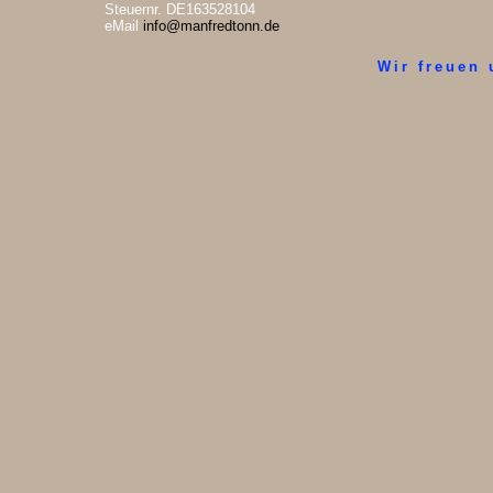
Steuernr. DE163528104
eMail
info@manfredtonn.de
Wir freuen 